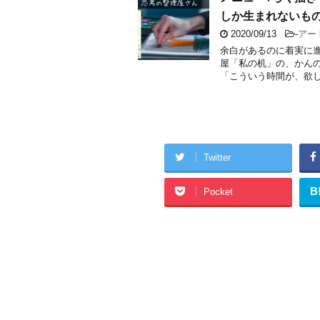
しか生まれないも
2020/09/13
-
アー
余白があるのに着実に
屋「私の机」の、かん
「こういう時間が、欲しか
Twitter
B
Pocket