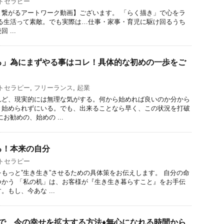
トセラピー
と繋がるアートワーク動画】ございます。 「らく描き」で心をラ
ある生活って素敵。でも実際は…仕事・家事・育児に駆け回るうち
...
る」為にまずやる事はコレ！具体的な初めの一歩をご
トセラピー
,
フリーランス
,
起業
れど、現実的には無理な気がする。何から始めれば良いのか分から
き始められずにいる。でも、出来ることなら早く、この状況を打破
お勧めの、始めの ...
る！本来の自分
トセラピー
もっと”生き生き”させるための具体策をお伝えします。 自分の命
つかう 「私の机」は、お客様が『生き生き暮らすこと』をお手伝
もし、今あな ...
きで、今の幸せを拡大する方法♦︎無心になれる時間から