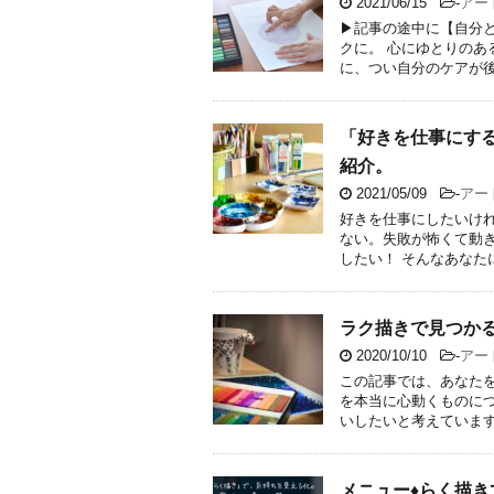
2021/06/15
-
アー
▶︎記事の途中に【自分
クに。 心にゆとりの
に、つい自分のケアが後回 
「好きを仕事にす
紹介。
2021/05/09
-
アー
好きを仕事にしたいけ
ない。失敗が怖くて動
したい！ そんなあなたに
ラク描きで見つか
2020/10/10
-
アー
この記事では、あなたを
を本当に心動くものに
いしたいと考えています。
メニュー♦︎らく描