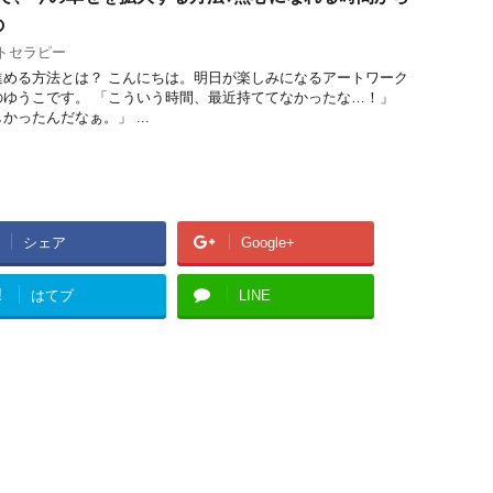
の
トセラピー
進める方法とは？ こんにちは。明日が楽しみになるアートワーク
のゆうこです。 「こういう時間、最近持ててなかったな…！」
ったんだなぁ。」 ...
シェア
Google+
!
はてブ
LINE