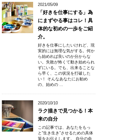
2021/05/09
「好きを仕事にする」為
にまずやる事はコレ！具
体的な初めの一歩をご紹
介。
好きを仕事にしたいけれど、現
実的には無理な気がする。何か
ら始めれば良いのか分からな
い。失敗が怖くて動き始められ
ずにいる。でも、出来ることな
ら早く、この状況を打破した
い！ そんなあなたにお勧め
の、始めの ...
2020/10/10
ラク描きで見つかる！本
来の自分
この記事では、あなたをもっ
と”生き生き”させるための具体
策をお伝えします。 自分の命