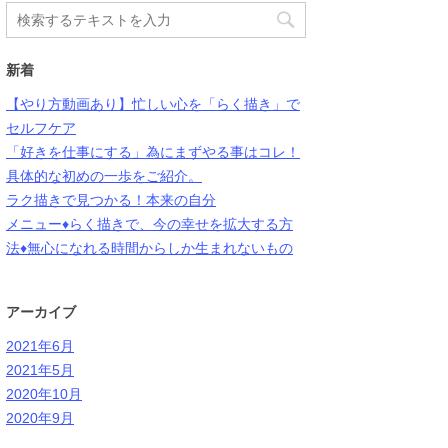
新着
【やり方動画あり】忙しい心を「らく描き」で
セルフケア
「好きを仕事にする」為にまずやる事はコレ！
具体的な初めの一歩をご紹介。
ラク描きで見つかる！本来の自分
メニュー♦︎らく描きで、今の幸せを拡大する方
法♦︎無心になれる時間からしか生まれないもの
アーカイブ
2021年6月
2021年5月
2020年10月
2020年9月